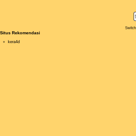
Switch
Situs Rekomendasi
kera4d