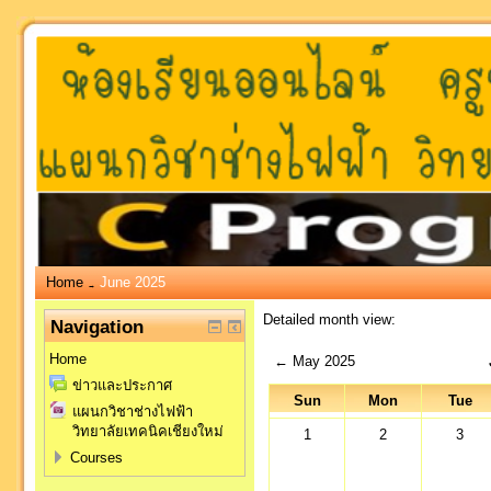
Home
June 2025
→
Detailed month view:
Navigation
Home
←
May 2025
ข่าวและประกาศ
Sun
Mon
Tue
แผนกวิชาช่างไฟฟ้า
วิทยาลัยเทคนิคเชียงใหม่
1
2
3
Courses