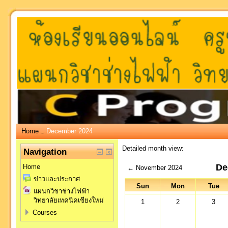
Home
December 2024
→
Detailed month view:
Navigation
De
Home
←
November 2024
ข่าวและประกาศ
Sun
Mon
Tue
แผนกวิชาช่างไฟฟ้า
วิทยาลัยเทคนิคเชียงใหม่
1
2
3
Courses