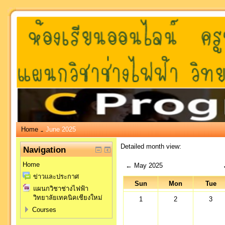
Home
June 2025
→
Detailed month view:
Navigation
Home
←
May 2025
ข่าวและประกาศ
Sun
Mon
Tue
แผนกวิชาช่างไฟฟ้า
วิทยาลัยเทคนิคเชียงใหม่
1
2
3
Courses