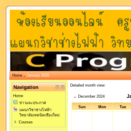
Home
January 2025
→
Detailed month view:
Navigation
J
Home
←
December 2024
ข่าวและประกาศ
Sun
Mon
Tue
แผนกวิชาช่างไฟฟ้า
วิทยาลัยเทคนิคเชียงใหม่
Courses