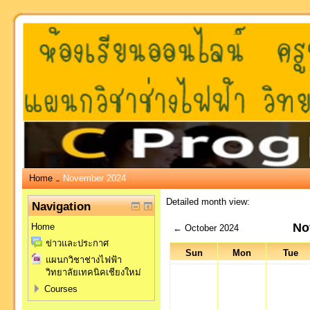
Home
November 2024
→
Detailed month view:
Navigation
No
Home
←
October 2024
ข่าวและประกาศ
Sun
Mon
Tue
แผนกวิชาช่างไฟฟ้า
วิทยาลัยเทคนิคเชียงใหม่
Courses